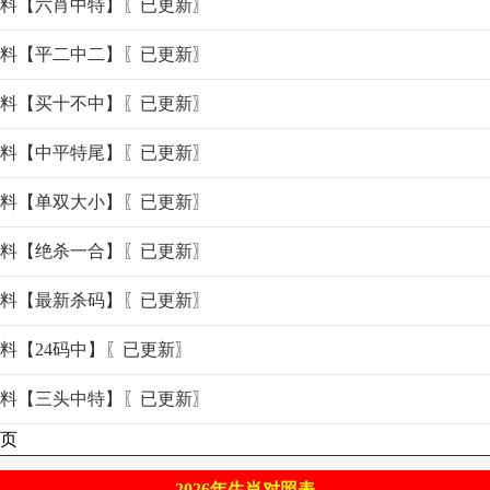
创资料【六肖中特】〖已更新〗
创资料【平二中二】〖已更新〗
创资料【买十不中】〖已更新〗
创资料【中平特尾】〖已更新〗
创资料【单双大小】〖已更新〗
创资料【绝杀一合】〖已更新〗
创资料【最新杀码】〖已更新〗
创资料【24码中】〖已更新〗
创资料【三头中特】〖已更新〗
页
2026年生肖对照表