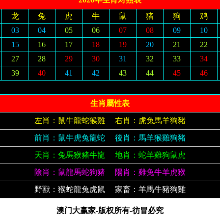
龙
兔
虎
牛
鼠
猪
狗
鸡
03
04
05
06
07
08
09
10
15
16
17
18
19
20
21
22
27
28
29
30
31
32
33
34
39
40
41
42
43
44
45
46
生肖屬性表
左肖：鼠牛龍蛇猴雞 右肖：虎兔馬羊狗豬
前肖：鼠牛虎兔龍蛇 後肖：馬羊猴雞狗豬
天肖：兔馬猴豬牛龍 地肖：蛇羊雞狗鼠虎
陰肖：鼠龍馬蛇狗豬 陽肖：雞兔牛羊虎猴
野獸：猴蛇龍兔虎鼠 家畜：羊馬牛豬狗雞
澳门大赢家-版权所有-彷冒必究