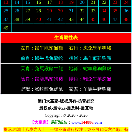
13
14
15
16
17
18
19
20
21
22
23
24
25
26
27
28
29
30
31
32
33
34
35
36
37
38
39
40
41
42
43
44
45
46
47
48
49
生肖屬性表
左肖：鼠牛龍蛇猴雞 右肖：虎兔馬羊狗豬
前肖：鼠牛虎兔龍蛇 後肖：馬羊猴雞狗豬
天肖：兔馬猴豬牛龍 地肖：蛇羊雞狗鼠虎
陰肖：鼠龍馬蛇狗豬 陽肖：雞兔牛羊虎猴
野獸：猴蛇龍兔虎鼠 家畜：羊馬牛豬狗雞
澳门大赢家-版权所有-彷冒必究
最权威▪最专业▪最及时▪最互动
Copyright © 2020 - 2026
【大赢家】
易记域名
：
www.
144886
.com
提示:未满十八岁之人士，一律不得进行投注，亦不可购买六合彩。特