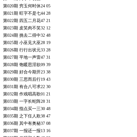
第020期 穷玉何时休24 05
第021期 旺字不是七44 28
第022期 四五二月花47 21
第023期 皮笑肉不笑32 12
第024期 挑去二得中32 48
第025期 小巫见大巫28 19
第026期 行行出状元33 28
第027期 平地一声雷47 31
第028期 饱暖思淫欲09 39
第029期 好合今期开23 38
第030期 三思而后行19 43
第031期 有合八可求22 30
第032期 作戏唱高歌01 21
第033期 一字长蛇阵28 31
第034期 指点买一三30 48
第035期 之下任人欺38 47
第036期 其中有奥秘37 08
第037期 一报还一报13 16