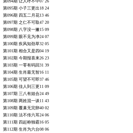
第094期 让人呼不中07 26
第095期 小子三更出18 24
第096期 四五二月花13 46
第097期 之仁不可取47 20
第098期 八字没一撇15 09
第099期 眼不见为净24 07
第100期 疾风知劲草32 05
第101期 相合又是四04 19
第102期 今期报喜来26 23
第103期 一零有码回31 39
第104期 生肖最无智16 11
第105期 可望不可即37 46
第106期 佳人到三更11 09
第107期 三八有姐合24 49
第108期 两姓混一谈11 43
第109期 覆巢无完卵40 02
第110期 法不传六耳24 06
第111期 四起称独霸16 05
第112期 生肖为六台08 06