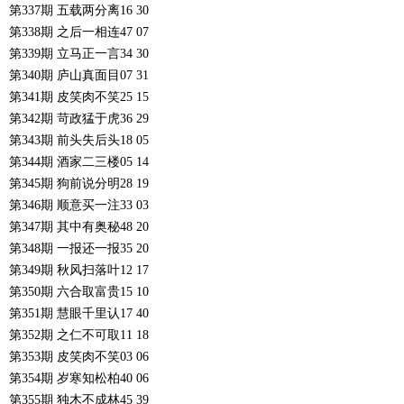
第337期 五载两分离16 30
第338期 之后一相连47 07
第339期 立马正一言34 30
第340期 庐山真面目07 31
第341期 皮笑肉不笑25 15
第342期 苛政猛于虎36 29
第343期 前头失后头18 05
第344期 酒家二三楼05 14
第345期 狗前说分明28 19
第346期 顺意买一注33 03
第347期 其中有奥秘48 20
第348期 一报还一报35 20
第349期 秋风扫落叶12 17
第350期 六合取富贵15 10
第351期 慧眼千里认17 40
第352期 之仁不可取11 18
第353期 皮笑肉不笑03 06
第354期 岁寒知松柏40 06
第355期 独木不成林45 39