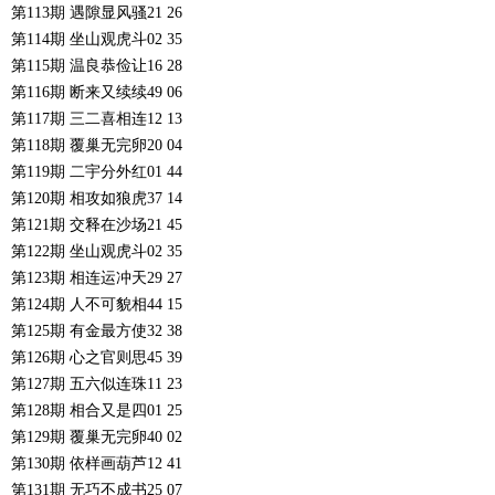
第113期 遇隙显风骚21 26
第114期 坐山观虎斗02 35
第115期 温良恭俭让16 28
第116期 断来又续续49 06
第117期 三二喜相连12 13
第118期 覆巢无完卵20 04
第119期 二宇分外红01 44
第120期 相攻如狼虎37 14
第121期 交释在沙场21 45
第122期 坐山观虎斗02 35
第123期 相连运冲天29 27
第124期 人不可貌相44 15
第125期 有金最方使32 38
第126期 心之官则思45 39
第127期 五六似连珠11 23
第128期 相合又是四01 25
第129期 覆巢无完卵40 02
第130期 依样画葫芦12 41
第131期 无巧不成书25 07