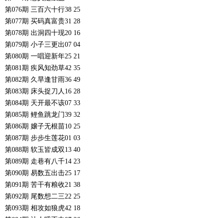
第076期 三百六十行38 25
第077期 买码真富贵31 28
第078期 出洞四十现20 16
第079期 小子三更出07 04
第080期 一唱迎新年25 21
第081期 疾风知劲草42 35
第082期 久旱逢甘雨36 49
第083期 床头捉刀人16 28
第084期 天开最不该07 33
第085期 鲤鱼跳龙门39 32
第086期 嬢子无根苗10 25
第087期 步步生莲花01 03
第088期 软玉皆成双13 40
第089期 走巷有八千14 23
第090期 易数五出击25 17
第091期 苦干有粮收21 38
第092期 尾数想二三22 25
第093期 相攻如狼虎42 18