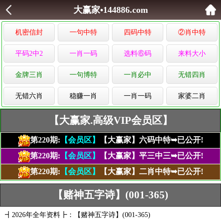
大赢家•144886.com
机密信封
一句中特
四码中特
②肖中特
平码2中2
一肖一码
选料⑥码
来料大小
金牌三肖
一句博特
一肖必中
无错四肖
无错六肖
稳赚一肖
一肖一码
家婆二肖
【大赢家.高级VIP会员区】
第
220期:
【会员区】
【大赢家】六码中特➥已公开!
第
220期:
【会员区】
【大赢家】平三中三➥已公开!
第
220期:
【会员区】
【大赢家】二肖中特➥已公开!
【赌神五字诗】(001-365)
┫2026年全年资料┣：【赌神五字诗】(001-365)