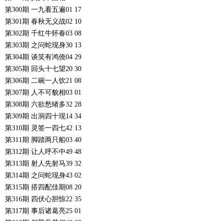
第300期 一九看五遍01 17
第301期 春秋无义战02 10
第302期 千红牛怀春03 08
第303期 之问蛇现身30 13
第304期 谈笑有鸿僥04 29
第305期 回头十七望20 30
第306期 二碗一人饮21 08
第307期 人不可貌相03 01
第308期 六欲愁绪多32 28
第309期 出洞四十现14 34
第310期 灵签一四七42 13
第311期 脚踏两只船03 40
第312期 让人呼不中49 48
第313期 射人先射马39 32
第314期 之问蛇现身43 02
第315期 搭四配佳期08 20
第316期 四伏心胆惊22 35
第317期 事后诸葛亮25 01