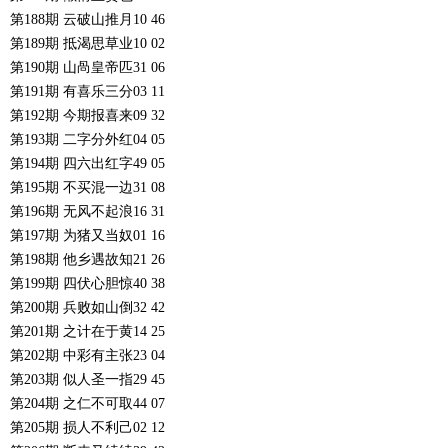
第188期 云破山推月10 46
第189期 抵渴思草业10 02
第190期 山咼皇帝匹31 06
第191期 有喜乐三分03 11
第192期 今期报喜来09 32
第193期 二字分外红04 05
第194期 四六出红字49 05
第195期 不买混一边31 08
第196期 无风不起浪16 31
第197期 为猪又当奴01 16
第198期 他乡遇故知21 26
第199期 四伏心胆惊40 38
第200期 兵败如山倒32 42
第201期 之计在于黄14 25
第202期 中彩有主张23 04
第203期 似人圣一指29 45
第204期 之仁不可取44 07
第205期 损人不利己02 12